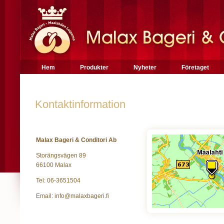
Hem
Produkter
Nyheter
Företaget
Kontaktinformation
Malax Bageri & Conditori Ab
Storängsvägen 89
66100 Malax
Tel: 06-3651504
Email: info@malaxbageri.fi