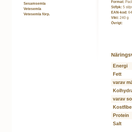
Format:
Pac
Sesamsemla
St/fpk:
5 st/p
Vetesemla
EAN-kod:
6
Vetesemla förp.
Vikt:
240 g
Övrigt:
Närings
Energi
Fett
varav m
Kolhydr
varav s
Kostfibe
Protein
Salt