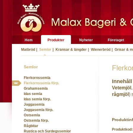
Hem
Produkter
Nyheter
Företaget
Matbröd
|
Semlor
|
Kransar & längder
|
Wienerbröd
|
Grisar & 
Flerko
Semlor
Flerkornssemla
Innehåll
Flerkornssemla förp.
Vetemjöl
Grahamsemla
Idas semla
rågmjöl
) 
Idas semla förp.
Joggasemla
Joggasemla förp.
Ostsemla
Produktin
Ostsemla förp.
Rågbitar
Produktkod
Rustica och Surdegssemlor